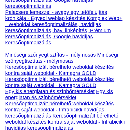
keresőoptimalizálás, Google havidíjas
keresőoptimalizálás
Palacsere lemezzel - avagy egy tetőfelújítás
krónikája - Egyedi weblap készítés Komplex Web+
- Weboldal keresőoptimalizálás, havidíjas
keresőoptimalizálás, havi linképítés, Prémium
keresőoptimalizálás, Google havidíjas
keresőoptimalizálás
Minőségi szőnyegtisztítás - mélymosás
Minőségi
szőnyegtisztítás - mélymosás
Keresőoptimalizált bérelhető weboldal készítés
kontra saját weboldal - Kamagra GOLD
Keresőoptimalizált bérelhető weboldal készítés
kontra saját weboldal - Kamagra GOLD
Egy kis energiatan és színhőmérséklet
Egy kis
energiatan és színhőmérséklet
Keresőoptimalizált bérelhető weboldal készítés
kontra saját weboldal - Infrabicikli havidíjas
keresőoptimalizálás
Keresőoptimalizált bérelhető
weboldal készítés kontra saját weboldal - Infrabicikli
havidíjas keresőoptimalizálás