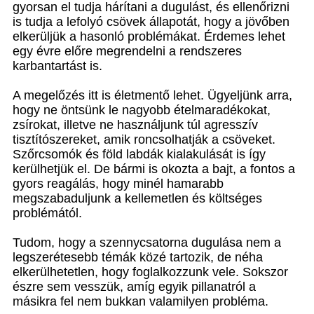
gyorsan el tudja hárítani a dugulást, és ellenőrizni
is tudja a lefolyó csövek állapotát, hogy a jövőben
elkerüljük a hasonló problémákat. Érdemes lehet
egy évre előre megrendelni a rendszeres
karbantartást is.
A megelőzés itt is életmentő lehet. Ügyeljünk arra,
hogy ne öntsünk le nagyobb ételmaradékokat,
zsírokat, illetve ne használjunk túl agresszív
tisztítószereket, amik roncsolhatják a csöveket.
Szőrcsomók és föld labdák kialakulását is így
kerülhetjük el. De bármi is okozta a bajt, a fontos a
gyors reagálás, hogy minél hamarabb
megszabaduljunk a kellemetlen és költséges
problémától.
Tudom, hogy a szennycsatorna dugulása nem a
legszerétesebb témák közé tartozik, de néha
elkerülhetetlen, hogy foglalkozzunk vele. Sokszor
észre sem vesszük, amíg egyik pillanatról a
másikra fel nem bukkan valamilyen probléma.