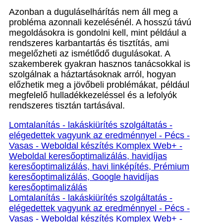
Azonban a duguláselhárítás nem áll meg a
probléma azonnali kezelésénél. A hosszú távú
megoldásokra is gondolni kell, mint például a
rendszeres karbantartás és tisztítás, ami
megelőzheti az ismétlődő dugulásokat. A
szakemberek gyakran hasznos tanácsokkal is
szolgálnak a háztartásoknak arról, hogyan
előzhetik meg a jövőbeli problémákat, például
megfelelő hulladékkezeléssel és a lefolyók
rendszeres tisztán tartásával.
Lomtalanítás - lakáskiürítés szolgáltatás -
elégedettek vagyunk az eredménnyel - Pécs -
Vasas - Weboldal készítés Komplex Web+ -
Weboldal keresőoptimalizálás, havidíjas
keresőoptimalizálás, havi linképítés, Prémium
keresőoptimalizálás, Google havidíjas
keresőoptimalizálás
Lomtalanítás - lakáskiürítés szolgáltatás -
elégedettek vagyunk az eredménnyel - Pécs -
Vasas - Weboldal készítés Komplex Web+ -