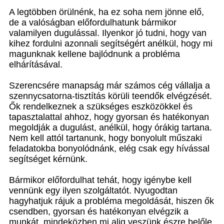
A legtöbben örülnénk, ha ez soha nem jönne elő,
de a valóságban előfordulhatunk bármikor
valamilyen dugulással. Ilyenkor jó tudni, hogy van
kihez fordulni azonnali segítségért anélkül, hogy mi
magunknak kellene bajlódnunk a probléma
elhárításával.
Szerencsére manapság már számos cég vállalja a
szennycsatorna-tisztítás körüli teendők elvégzését.
Ők rendelkeznek a szükséges eszközökkel és
tapasztalattal ahhoz, hogy gyorsan és hatékonyan
megoldják a dugulást, anélkül, hogy órákig tartana.
Nem kell attól tartanunk, hogy bonyolult műszaki
feladatokba bonyolódnánk, elég csak egy hívással
segítséget kérnünk.
Bármikor előfordulhat tehát, hogy igénybe kell
vennünk egy ilyen szolgáltatót. Nyugodtan
hagyhatjuk rájuk a probléma megoldását, hiszen ők
csendben, gyorsan és hatékonyan elvégzik a
munkát, mindeközben mi alig veszünk észre belőle