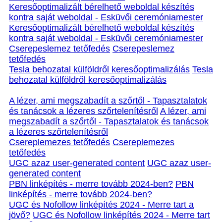
Keresőoptimalizált bérelhető weboldal készítés
kontra saját weboldal - Esküvői ceremóniamester
Keresőoptimalizált bérelhető weboldal készítés
kontra saját weboldal - Esküvői ceremóniamester
Cserepeslemez tetőfedés
Cserepeslemez
tetőfedés
Tesla behozatal külföldről keresőoptimalizálás
Tesla
behozatal külföldről keresőoptimalizálás
A lézer, ami megszabadít a szőrtől - Tapasztalatok
és tanácsok a lézeres szőrtelenítésről
A lézer, ami
megszabadít a szőrtől - Tapasztalatok és tanácsok
a lézeres szőrtelenítésről
Csereplemezes tetőfedés
Csereplemezes
tetőfedés
UGC azaz user-generated content
UGC azaz user-
generated content
PBN linképítés - merre tovább 2024-ben?
PBN
linképítés - merre tovább 2024-ben?
UGC és Nofollow linképítés 2024 - Merre tart a
jövő?
UGC és Nofollow linképítés 2024 - Merre tart