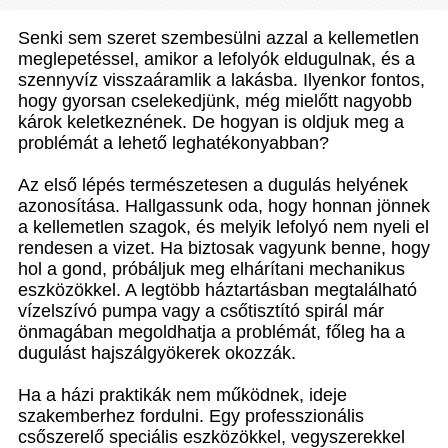
Senki sem szeret szembesülni azzal a kellemetlen
meglepetéssel, amikor a lefolyók eldugulnak, és a
szennyvíz visszaáramlik a lakásba. Ilyenkor fontos,
hogy gyorsan cselekedjünk, még mielőtt nagyobb
károk keletkeznének. De hogyan is oldjuk meg a
problémát a lehető leghatékonyabban?
Az első lépés természetesen a dugulás helyének
azonosítása. Hallgassunk oda, hogy honnan jönnek
a kellemetlen szagok, és melyik lefolyó nem nyeli el
rendesen a vizet. Ha biztosak vagyunk benne, hogy
hol a gond, próbáljuk meg elhárítani mechanikus
eszközökkel. A legtöbb háztartásban megtalálható
vízelszívó pumpa vagy a csőtisztító spirál már
önmagában megoldhatja a problémát, főleg ha a
dugulást hajszálgyökerek okozzák.
Ha a házi praktikák nem működnek, ideje
szakemberhez fordulni. Egy professzionális
csőszerelő speciális eszközökkel, vegyszerekkel