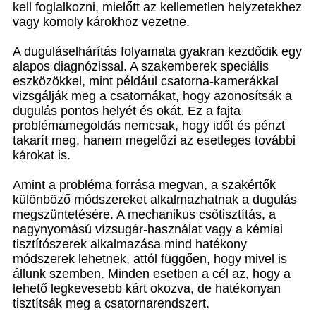
kell foglalkozni, mielőtt az kellemetlen helyzetekhez
vagy komoly károkhoz vezetne.
A duguláselhárítás folyamata gyakran kezdődik egy
alapos diagnózissal. A szakemberek speciális
eszközökkel, mint például csatorna-kamerákkal
vizsgálják meg a csatornákat, hogy azonosítsák a
dugulás pontos helyét és okát. Ez a fajta
problémamegoldás nemcsak, hogy időt és pénzt
takarít meg, hanem megelőzi az esetleges további
károkat is.
Amint a probléma forrása megvan, a szakértők
különböző módszereket alkalmazhatnak a dugulás
megszüntetésére. A mechanikus csőtisztítás, a
nagynyomású vízsugár-használat vagy a kémiai
tisztítószerek alkalmazása mind hatékony
módszerek lehetnek, attól függően, hogy mivel is
állunk szemben. Minden esetben a cél az, hogy a
lehető legkevesebb kárt okozva, de hatékonyan
tisztítsák meg a csatornarendszert.