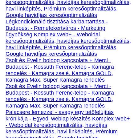
keresőoptimalizálás, havidíjas keresőoptimalizálás,
havi linképítés, Prémium keresőoptimalizálás,
Google havidíjas keresőoptimalizálás
Légkondicionáló tisztítása karbantartása -
Budapest - Remetekertváros - Marketing
ügynökség Komplex Web+ - Weboldal
keresőoptimalizálás, havidíjas keresőoptimalizálás,
havi linképítés, Prémium keresőoptimalizálás,
Google havidíjas keresőoptimalizálás
Zsolt és Evelin boldog kapcsolata + Merci -
Budapest - Kossuth Ferenc-telep - Kamagra
rendelés - Kamagra zselé, Kamagra GOLD,
Kamagra Max, Super Kamagra rendelés
Zsolt és Evelin boldog kapcsolata + Merci -
Budapest - Kossuth Ferenc-telep - Kamagra
rendelés - Kamagra zselé, Kamagra GOLD,
Kamagra Max, Super Kamagra rendelés
Palacsere lemezzel - avagy egy tetőfelújítás
krónikája - Egyedi weblap készítés Komplex Web+
- Weboldal keresőoptimalizálás, havidíjas
keresőoptimalizálás, havi linképítés, Prémium