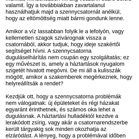
valamit. Így a továbbiakban zavartalanul
használhatjuk majd a szennycsatornát anélkül,
hogy az eltömöttség miatt bármi gondunk lenne.
Amikor a víz lassabban folyik le a lefolyón, vagy
kellemetlen szagok szivárognak vissza a
csatornából, akkor tudjuk, hogy ideje szakértői
segítséget hívni. A szennycsatorna
duguláselhárítás nem csupán egy szolgáltatás; ez
egy művészet is, amely a háztartások nyugalom
szigetét hivatott megóvni. De mi áll a kulisszák
mögött, amikor a szakemberek megérkeznek, hogy
helyreállítsák a rendet?
Kezdjük ott, hogy a szennycsatorna problémák
nem válogatnak: új épületeket és régi házakat
egyaránt érinthetnek, és számos oka lehet a
dugulásnak. A háztartási hulladéktól kezdve a
lerakódott zsírig, vagy akár a csatornarendszerbe
került tárgyakig sok minden okozhatja az
elzáródást. A lényeg, hogy a problémával időben