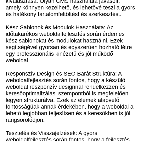
kiválasztása. Olyan CMS használata javasolt,
amely könnyen kezelhető, és lehetővé teszi a gyors
és hatékony tartalomfeltöltést és szerkesztést.
Kész Sablonok és Modulok Használata: Az
időtakarékos weboldalfejlesztés során érdemes
kész sablonokat és modulokat használni. Ezek
segítségével gyorsan és egyszerűen hozható létre
egy professzionális kinézetű és jól működő
weboldal.
Responszív Design és SEO Barát Struktúra: A
weboldalfejlesztés során fontos, hogy a készülő
weboldal reszponzív designnal rendelkezzen és
keresőoptimalizálási szempontból is megfelelően
legyen strukturálva. Ezek az elemek alapvető
fontosságúak annak érdekében, hogy a weboldal a
lehető legjobban teljesítsen és a keresőkben is jól
rangsorolódjon.
Tesztelés és Visszajelzések: A gyors
weboldalfejlesztés során fontos, hogy a fejlesztés