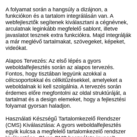
A folyamat során a hangsúly a dizájnon, a
funkciókon és a tartalom integrálásán van. A
webfejlesztők segítenek kiválasztani a cégnévnek,
arculatnak leginkább megfelelő sablont, illetve
javaslatot tesznek extra funkciókra. Majd integrálják
a már meglévő tartalmakat, szövegeket, képeket,
videókat.
Alapos Tervezés: Az első lépés a gyors
weboldalfejlesztés során az alapos tervezés.
Fontos, hogy tisztában legyünk azokkal a
célcsoportokkal és célkitűzésekkel, amelyeket a
weboldalnak ki kell szolgálnia. A tervezés során
érdemes előre megfontolni az oldal struktúráját, a
tartalmat és a design elemeket, hogy a fejlesztési
folyamat gyorsan haladjon.
Használati Készségű Tartalomkezelő Rendszer
(CMS) Kiválasztása: A gyors weboldalfejlesztés
egyik kulcsa a megfelelő tartalomkezelő rendszer