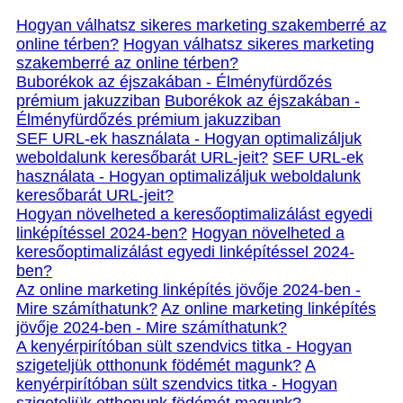
Hogyan válhatsz sikeres marketing szakemberré az
online térben?
Hogyan válhatsz sikeres marketing
szakemberré az online térben?
Buborékok az éjszakában - Élményfürdőzés
prémium jakuzziban
Buborékok az éjszakában -
Élményfürdőzés prémium jakuzziban
SEF URL-ek használata - Hogyan optimalizáljuk
weboldalunk keresőbarát URL-jeit?
SEF URL-ek
használata - Hogyan optimalizáljuk weboldalunk
keresőbarát URL-jeit?
Hogyan növelheted a keresőoptimalizálást egyedi
linképítéssel 2024-ben?
Hogyan növelheted a
keresőoptimalizálást egyedi linképítéssel 2024-
ben?
Az online marketing linképítés jövője 2024-ben -
Mire számíthatunk?
Az online marketing linképítés
jövője 2024-ben - Mire számíthatunk?
A kenyérpirítóban sült szendvics titka - Hogyan
szigeteljük otthonunk födémét magunk?
A
kenyérpirítóban sült szendvics titka - Hogyan