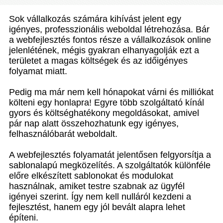
Sok vállalkozás számára kihívást jelent egy
igényes, professzionális weboldal létrehozása. Bár
a webfejlesztés fontos része a vállalkozások online
jelenlétének, mégis gyakran elhanyagolják ezt a
területet a magas költségek és az időigényes
folyamat miatt.
Pedig ma már nem kell hónapokat várni és milliókat
költeni egy honlapra! Egyre több szolgáltató kínál
gyors és költséghatékony megoldásokat, amivel
pár nap alatt összehozhatunk egy igényes,
felhasználóbarát weboldalt.
A webfejlesztés folyamatát jelentősen felgyorsítja a
sablonalapú megközelítés. A szolgáltatók különféle
előre elkészített sablonokat és modulokat
használnak, amiket testre szabnak az ügyfél
igényei szerint. Így nem kell nulláról kezdeni a
fejlesztést, hanem egy jól bevált alapra lehet
építeni.