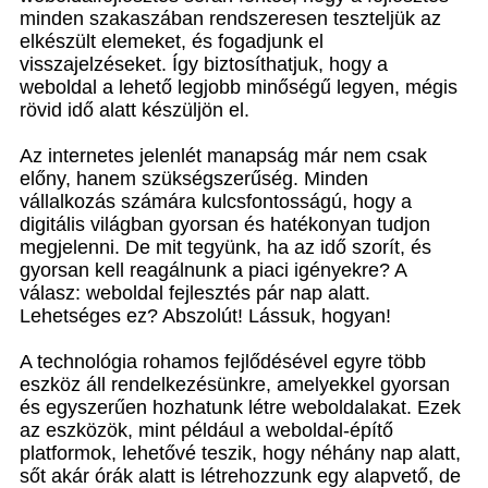
minden szakaszában rendszeresen teszteljük az
elkészült elemeket, és fogadjunk el
visszajelzéseket. Így biztosíthatjuk, hogy a
weboldal a lehető legjobb minőségű legyen, mégis
rövid idő alatt készüljön el.
Az internetes jelenlét manapság már nem csak
előny, hanem szükségszerűség. Minden
vállalkozás számára kulcsfontosságú, hogy a
digitális világban gyorsan és hatékonyan tudjon
megjelenni. De mit tegyünk, ha az idő szorít, és
gyorsan kell reagálnunk a piaci igényekre? A
válasz: weboldal fejlesztés pár nap alatt.
Lehetséges ez? Abszolút! Lássuk, hogyan!
A technológia rohamos fejlődésével egyre több
eszköz áll rendelkezésünkre, amelyekkel gyorsan
és egyszerűen hozhatunk létre weboldalakat. Ezek
az eszközök, mint például a weboldal-építő
platformok, lehetővé teszik, hogy néhány nap alatt,
sőt akár órák alatt is létrehozzunk egy alapvető, de