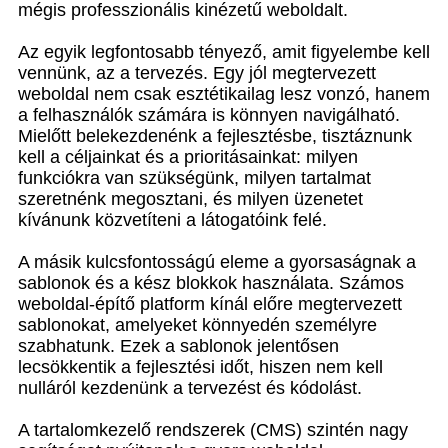
mégis professzionális kinézetű weboldalt.
Az egyik legfontosabb tényező, amit figyelembe kell
vennünk, az a tervezés. Egy jól megtervezett
weboldal nem csak esztétikailag lesz vonzó, hanem
a felhasználók számára is könnyen navigálható.
Mielőtt belekezdenénk a fejlesztésbe, tisztáznunk
kell a céljainkat és a prioritásainkat: milyen
funkciókra van szükségünk, milyen tartalmat
szeretnénk megosztani, és milyen üzenetet
kívánunk közvetíteni a látogatóink felé.
A másik kulcsfontosságú eleme a gyorsaságnak a
sablonok és a kész blokkok használata. Számos
weboldal-építő platform kínál előre megtervezett
sablonokat, amelyeket könnyedén személyre
szabhatunk. Ezek a sablonok jelentősen
lecsökkentik a fejlesztési időt, hiszen nem kell
nulláról kezdenünk a tervezést és kódolást.
A tartalomkezelő rendszerek (CMS) szintén nagy