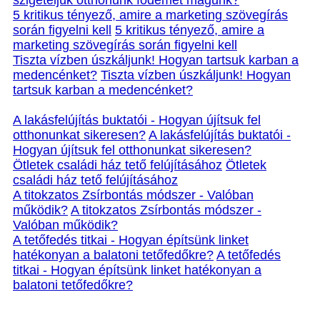
szigeteljük otthonunk födémét magunk?
5 kritikus tényező, amire a marketing szövegírás
során figyelni kell
5 kritikus tényező, amire a
marketing szövegírás során figyelni kell
Tiszta vízben úszkáljunk! Hogyan tartsuk karban a
medencénket?
Tiszta vízben úszkáljunk! Hogyan
tartsuk karban a medencénket?
A lakásfelújítás buktatói - Hogyan újítsuk fel
otthonunkat sikeresen?
A lakásfelújítás buktatói -
Hogyan újítsuk fel otthonunkat sikeresen?
Ötletek családi ház tető felújításához
Ötletek
családi ház tető felújításához
A titokzatos Zsírbontás módszer - Valóban
működik?
A titokzatos Zsírbontás módszer -
Valóban működik?
A tetőfedés titkai - Hogyan építsünk linket
hatékonyan a balatoni tetőfedőkre?
A tetőfedés
titkai - Hogyan építsünk linket hatékonyan a
balatoni tetőfedőkre?