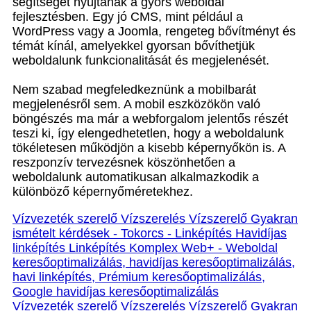
segítséget nyújtanak a gyors weboldal
fejlesztésben. Egy jó CMS, mint például a
WordPress vagy a Joomla, rengeteg bővítményt és
témát kínál, amelyekkel gyorsan bővíthetjük
weboldalunk funkcionalitását és megjelenését.
Nem szabad megfeledkeznünk a mobilbarát
megjelenésről sem. A mobil eszközökön való
böngészés ma már a webforgalom jelentős részét
teszi ki, így elengedhetetlen, hogy a weboldalunk
tökéletesen működjön a kisebb képernyőkön is. A
reszponzív tervezésnek köszönhetően a
weboldalunk automatikusan alkalmazkodik a
különböző képernyőméretekhez.
Vízvezeték szerelő Vízszerelés Vízszerelő Gyakran
ismételt kérdések - Tokorcs - Linképítés Havidíjas
linképítés Linképítés Komplex Web+ - Weboldal
keresőoptimalizálás, havidíjas keresőoptimalizálás,
havi linképítés, Prémium keresőoptimalizálás,
Google havidíjas keresőoptimalizálás
Vízvezeték szerelő Vízszerelés Vízszerelő Gyakran