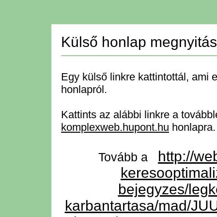
Külső honlap megnyitá
Egy külső linkre kattintottál, ami 
honlapról.
Kattints az alábbi linkre a tovább
komplexweb.hupont.hu
honlapra.
http://we
Tovább a
keresooptimali
bejegyzes/legko
karbantartasa/mad/