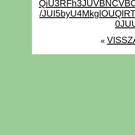
QiU3RFh3JUVBNCV
/JUI5byU4MkglOUQlRT
0JUU
VISSZ
«