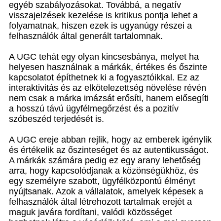
egyéb szabályozásokat. Továbbá, a negatív
visszajelzések kezelése is kritikus pontja lehet a
folyamatnak, hiszen ezek is ugyanúgy részei a
felhasználók által generált tartalomnak.
A UGC tehát egy olyan kincsesbánya, melyet ha
helyesen használnak a márkák, értékes és őszinte
kapcsolatot építhetnek ki a fogyasztóikkal. Ez az
interaktivitás és az elkötelezettség növelése révén
nem csak a márka imázsát erősíti, hanem elősegíti
a hosszú távú ügyfélmegőrzést és a pozitív
szóbeszéd terjedését is.
A UGC ereje abban rejlik, hogy az emberek igénylik
és értékelik az őszinteséget és az autentikusságot.
A márkák számára pedig ez egy arany lehetőség
arra, hogy kapcsolódjanak a közönségükhöz, és
egy személyre szabott, ügyfélközpontú élményt
nyújtsanak. Azok a vállalatok, amelyek képesek a
felhasználók által létrehozott tartalmak erejét a
maguk javára fordítani, valódi közösséget