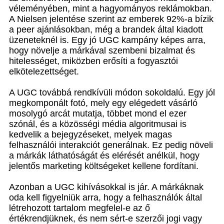
véleményében, mint a hagyományos reklámokban.
A Nielsen jelentése szerint az emberek 92%-a bízik
a peer ajánlásokban, még a brandek által kiadott
üzeneteknél is. Egy jó UGC kampány képes arra,
hogy növelje a márkával szembeni bizalmat és
hitelességet, miközben erősíti a fogyasztói
elkötelezettséget.
A UGC továbbá rendkívüli módon sokoldalú. Egy jól
megkomponált fotó, mely egy elégedett vásárló
mosolygó arcát mutatja, többet mond el ezer
szónál, és a közösségi média algoritmusai is
kedvelik a bejegyzéseket, melyek magas
felhasználói interakciót generálnak. Ez pedig növeli
a márkák láthatóságát és elérését anélkül, hogy
jelentős marketing költségeket kellene fordítani.
Azonban a UGC kihívásokkal is jár. A márkáknak
oda kell figyelniük arra, hogy a felhasználók által
létrehozott tartalom megfelel-e az ő
értékrendjüknek, és nem sért-e szerzői jogi vagy