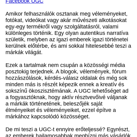
Facebook UGC
Amikor felhasználók osztanak meg véleményeket,
fotókat, videókat vagy akár művészeti alkotásokat
egy-egy termékről vagy szolgáltatásról, valami
különleges történik. Egy olyan autentikus narratíva
születik, melyben az igazi emberek igazi történetei
kerülnek előtérbe, és ami sokkal hitelesebbé teszi a
márkák világát.
Ezek a tartalmak nem csupán a közösségi média
posztokig terjednek. A blogok, vélemények, fórum
hozzászólások, kérdés-válasz oldalak és még sok
minden más is részét képezik ennek a kreatív és
sokszínű ökoszisztémának. A UGC lehetőséget ad
a fogyasztóknak, hogy aktív résztvevőivé váljanak
a márkák történetének, beleszőjék saját
élményeiket és véleményeiket, ezzel építve a
márkához kapcsolódó közösséget.
De mi teszi a UGC-t ennyire erőteljessé? Egyrészt,
az emberek hajlamosabbak megbízni más vásárlók