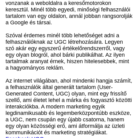
vonzanak a weboldalra a keresőmotorokon
keresztül. Minél több egyedi, minőségi felhasználói
tartalom van egy oldalon, annál jobban rangsorolják
a Google és társai.
Szóval érdemes minél több lehetőséget adni a
felhasználóknak az UGC létrehozására. Legyen
szó akár egy egyszerű értékelőrendszerről, vagy
egy olyan blogról, ahol bárki publikálhat. Az ilyen
tartalmak aranyat érnek, hiszen hitelesebbek, mint
a hagyományos reklám.
Az internet világában, ahol mindenki hangja számít,
a felhasználók által generált tartalom (User-
Generated Content, UGC) olyan, mint egy frissítő
szellő, ami életet lehel a márka és fogyasztó közötti
interakciókba. A modern marketing egyik
legdinamikusabb és legemberközpontúbb eszköze,
a UGC, nem csupán egy újabb csatorna, hanem
egy olyan közösségi erő, ami átformálja az üzleti
kommunikációt és marketing stratégiákat.