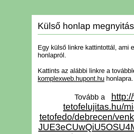
Külső honlap megnyitá
Egy külső linkre kattintottál, ami 
honlapról.
Kattints az alábbi linkre a tovább
komplexweb.hupont.hu
honlapra.
http:
Tovább a
tetofelujitas.hu/
tetofedo/debrecen/ve
JUE3eCUwQiU5OSU4