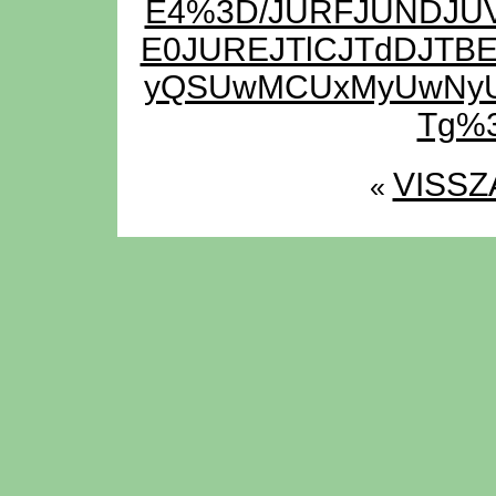
E4%3D/JURFJUNDJUV
E0JUREJTlCJTdDJTBE
yQSUwMCUxMyUwNyU
Tg%
VISSZ
«