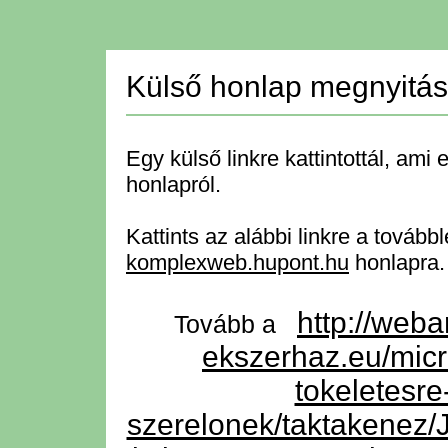
Külső honlap megnyitá
Egy külső linkre kattintottál, ami 
honlapról.
Kattints az alábbi linkre a tovább
komplexweb.hupont.hu
honlapra.
http://web
Tovább a
ekszerhaz.eu/mic
tokeletesr
szerelonek/taktaken