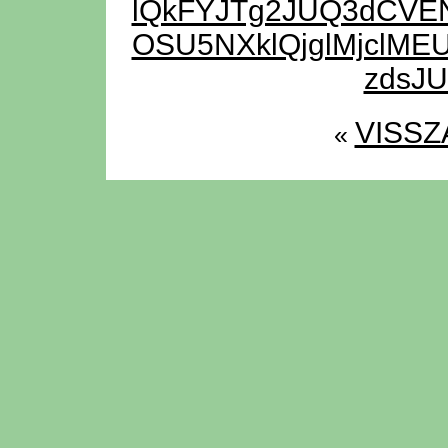
lQkFYJTg2JUQ3dCVE
OSU5NXklQjglMjclME
zdsJU
VISSZ
«