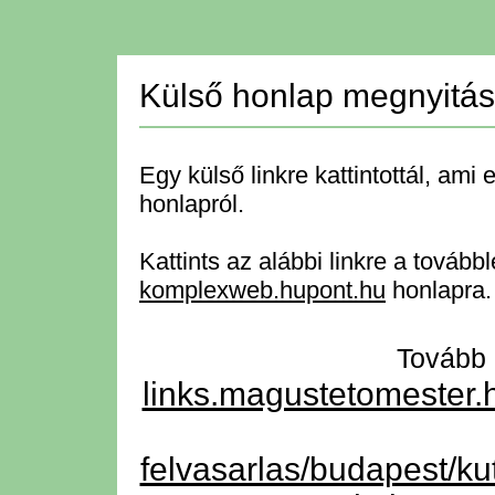
Külső honlap megnyitá
Egy külső linkre kattintottál, ami 
honlapról.
Kattints az alábbi linkre a tovább
komplexweb.hupont.hu
honlapra.
Továb
links.magustetomester.
felvasarlas/budapes