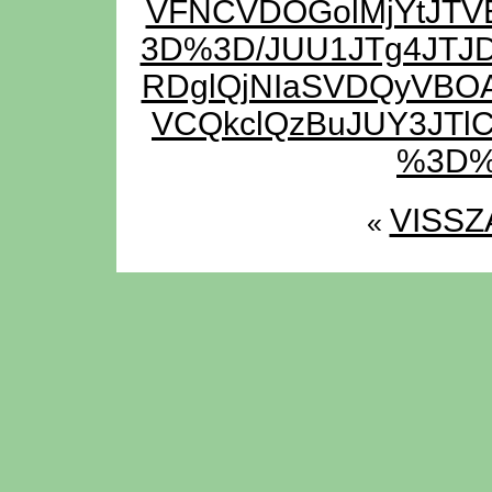
VFNCVDOGolMjYtJT
3D%3D/JUU1JTg4JTJD
RDglQjNIaSVDQyVBO
VCQkclQzBuJUY3JTl
%3D%
VISSZ
«