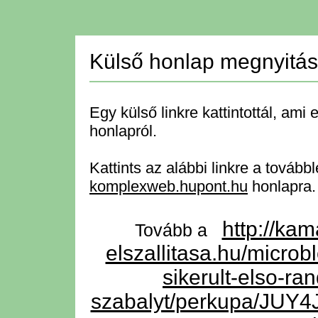
Külső honlap megnyitá
Egy külső linkre kattintottál, ami 
honlapról.
Kattints az alábbi linkre a tovább
komplexweb.hupont.hu
honlapra.
http://ka
Tovább a
elszallitasa.hu/microb
sikerult-elso-ra
szabalyt/perkupa/JU