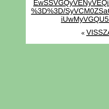
EwSSVGQyVENyVEQ
%3D%3D/SyVCM0ZS
iUwMyVGQU5
VISSZ
«